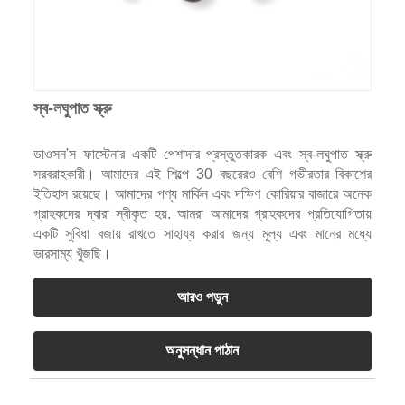
স্ব-লঘুপাত স্ক্রু
ডাওসন'স ফাস্টেনার একটি পেশাদার প্রস্তুতকারক এবং স্ব-লঘুপাত স্ক্রু
সরবরাহকারী। আমাদের এই শিল্পে 30 বছরেরও বেশি গভীরতার বিকাশের
ইতিহাস রয়েছে। আমাদের পণ্য মার্কিন এবং দক্ষিণ কোরিয়ার বাজারে অনেক
গ্রাহকদের দ্বারা স্বীকৃত হয়. আমরা আমাদের গ্রাহকদের প্রতিযোগিতায়
একটি সুবিধা বজায় রাখতে সাহায্য করার জন্য মূল্য এবং মানের মধ্যে
ভারসাম্য খুঁজছি।
আরও পড়ুন
অনুসন্ধান পাঠান