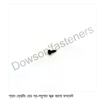
প্যান ফ্রেমিং হেড স্ব-লঘুপাত স্ক্রু কালো ফসফেট