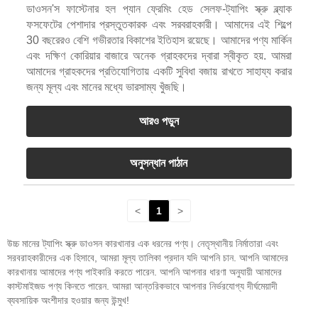
ডাওসন'স ফাস্টেনার হল প্যান ফ্রেমিং হেড সেলফ-ট্যাপিং স্ক্রু ব্ল্যাক
ফসফেটের পেশাদার প্রস্তুতকারক এবং সরবরাহকারী। আমাদের এই শিল্পে
30 বছরেরও বেশি গভীরতার বিকাশের ইতিহাস রয়েছে। আমাদের পণ্য মার্কিন
এবং দক্ষিণ কোরিয়ার বাজারে অনেক গ্রাহকদের দ্বারা স্বীকৃত হয়. আমরা
আমাদের গ্রাহকদের প্রতিযোগিতায় একটি সুবিধা বজায় রাখতে সাহায্য করার
জন্য মূল্য এবং মানের মধ্যে ভারসাম্য খুঁজছি।
আরও পড়ুন
অনুসন্ধান পাঠান
<
1
>
উচ্চ মানের ট্যাপিং স্ক্রু ডাওসন কারখানার এক ধরনের পণ্য। নেতৃস্থানীয় নির্মাতারা এবং
সরবরাহকারীদের এক হিসাবে, আমরা মূল্য তালিকা প্রদান যদি আপনি চান. আপনি আমাদের
কারখানায় আমাদের পণ্য পাইকারি করতে পারেন. আপনি আপনার ধারণা অনুযায়ী আমাদের
কাস্টমাইজড পণ্য কিনতে পারেন. আমরা আন্তরিকভাবে আপনার নির্ভরযোগ্য দীর্ঘমেয়াদী
ব্যবসায়িক অংশীদার হওয়ার জন্য উন্মুখ!