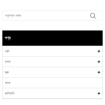
পণ্য
বোল্ট
বাদাম
স্ক্রু
ধাবক
জালিয়াতি