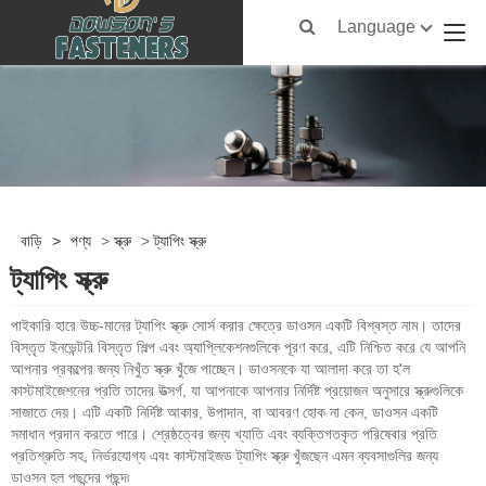
Language
বাড়ি
>
পণ্য
>
স্ক্রু
>
ট্যাপিং স্ক্রু
ট্যাপিং স্ক্রু
পাইকারি হারে উচ্চ-মানের ট্যাপিং স্ক্রু সোর্স করার ক্ষেত্রে ডাওসন একটি বিশ্বস্ত নাম। তাদের
বিস্তৃত ইনভেন্টরি বিস্তৃত শিল্প এবং অ্যাপ্লিকেশনগুলিকে পূরণ করে, এটি নিশ্চিত করে যে আপনি
আপনার প্রকল্পের জন্য নিখুঁত স্ক্রু খুঁজে পাচ্ছেন। ডাওসনকে যা আলাদা করে তা হ'ল
কাস্টমাইজেশনের প্রতি তাদের উত্সর্গ, যা আপনাকে আপনার নির্দিষ্ট প্রয়োজন অনুসারে স্ক্রুগুলিকে
সাজাতে দেয়। এটি একটি নির্দিষ্ট আকার, উপাদান, বা আবরণ হোক না কেন, ডাওসন একটি
সমাধান প্রদান করতে পারে। শ্রেষ্ঠত্বের জন্য খ্যাতি এবং ব্যক্তিগতকৃত পরিষেবার প্রতি
প্রতিশ্রুতি সহ, নির্ভরযোগ্য এবং কাস্টমাইজড ট্যাপিং স্ক্রু খুঁজছেন এমন ব্যবসাগুলির জন্য
ডাওসন হল পছন্দের পছন্দ৷