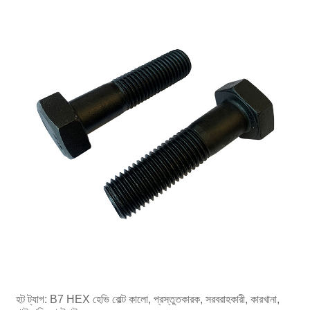
হট ট্যাগ: B7 HEX হেভি বোল্ট কালো, প্রস্তুতকারক, সরবরাহকারী, কারখানা,