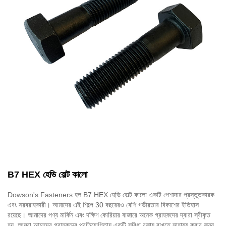
B7 HEX হেভি বোল্ট কালো
Dowson's Fasteners হল B7 HEX হেভি বোল্ট কালো একটি পেশাদার প্রস্তুতকারক
এবং সরবরাহকারী। আমাদের এই শিল্পে 30 বছরেরও বেশি গভীরতার বিকাশের ইতিহাস
রয়েছে। আমাদের পণ্য মার্কিন এবং দক্ষিণ কোরিয়ার বাজারে অনেক গ্রাহকদের দ্বারা স্বীকৃত
হয়. আমরা আমাদের গ্রাহকদের প্রতিযোগিতায় একটি সুবিধা বজায় রাখতে সাহায্য করার জন্য