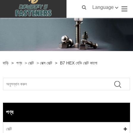
Language
বাড়ি
>
পণ্য
>
বোল্ট
>
হেক্স বোল্ট
>
B7 HEX হেভি বোল্ট কালো
পণ্য
বোল্ট