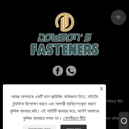
X
আমরা আপনাকে একটি ভাল ব্রাউজিং অভিজ্ঞতা দিতে, সাইটের
Links
Sitemap
RSS
XML
গোপনীয়তা নীতি
ট্র্যাফিক বিশ্লেষণ করতে এবং সামগ্রী ব্যক্তিগতকৃত করতে
কুকিজ ব্যবহার করি। এই সাইটটি ব্যবহার করে, আপনি আমাদের
কুকিজ ব্যবহারে সম্মত হন।
গোপনীয়তা নীতি
কপিরাইট © 2023 Haiyan Dowson's Fasteners Co,.Ltd. সমস্ত অধিকার
সংরক্ষিত.