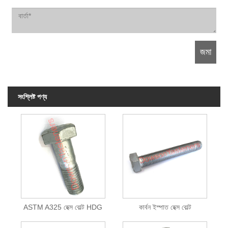
সংশ্লিষ্ট পণ্য
ASTM A325 হেক্স বোল্ট HDG
কার্বন ইস্পাত হেক্স বোল্ট