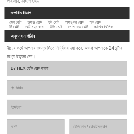
পাইকারি, কাস্টমাইজড
সম্পর্কিত বিভাগ
হেক্স বোল্ট
ফ্ল্যাঞ্জ বোল্ট
ইউ বোল্ট
অ্যাঙ্কর বোল্ট
হুক বোল্ট
টি বোল্ট
বোল্ট বহন করে
উইং বোল্ট
গোল হেড বোল্ট
চোখের ঝিলিক
অনুসন্ধান পাঠান
নীচের ফর্মে আপনার তদন্ত দিতে নির্দ্বিধায় দয়া করে. আমরা আপনাকে 24 ঘন্টার
মধ্যে উত্তর দেব।