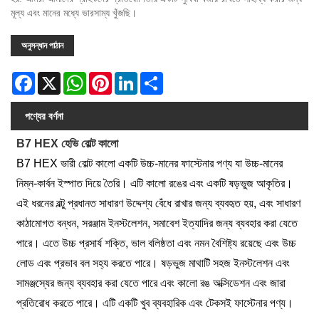
মূল্য এবং মানের মধ্যে ভারসাম্য খুঁজছি।
অনুসন্ধান পাঠান
Facebook
X
WhatsApp
Pinterest
LinkedIn
Share
পণ্যের বর্ণনা
B7 HEX হেভি বোল্ট কালো
B7 HEX ভারী বোল্ট কালো একটি উচ্চ-মানের ফাস্টেনার পণ্য যা উচ্চ-মানের
নিম্ন-কার্বন ইস্পাত দিয়ে তৈরি। এটি কালো রঙের এবং একটি ষড়ভুজ আকৃতির।
এই ধরনের বল্টু প্রধানত সাধারণ উদ্দেশ্য বেঁধে রাখার জন্য ব্যবহৃত হয়, এবং সাধারণ
কাঠামোগত বন্ধন, সরঞ্জাম ইনস্টলেশন, সমাবেশ ইত্যাদির জন্য ব্যবহার করা যেতে
পারে। এতে উচ্চ প্রসার্য শক্তি, ভাল বলিষ্ঠতা এবং নমন বৈশিষ্ট্য রয়েছে এবং উচ্চ
লোড এবং প্রভাব বল সহ্য করতে পারে। ষড়ভুজ মাথাটি সহজ ইনস্টলেশন এবং
সামঞ্জস্যের জন্য ব্যবহার করা যেতে পারে এবং কালো রঙ অক্সিডেশন এবং জারা
প্রতিরোধ করতে পারে। এটি একটি খুব ব্যবহারিক এবং টেকসই ফাস্টেনার পণ্য।