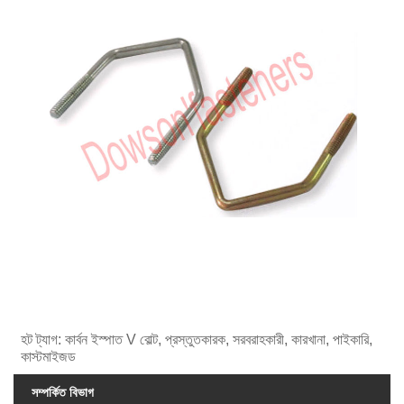
হট ট্যাগ: কার্বন ইস্পাত V বোল্ট, প্রস্তুতকারক, সরবরাহকারী, কারখানা, পাইকারি,
কাস্টমাইজড
সম্পর্কিত বিভাগ