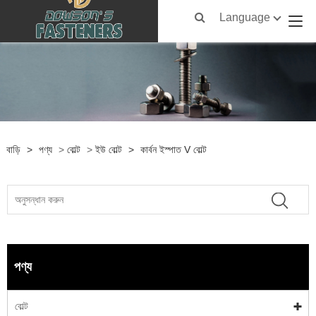
Language
বাড়ি
>
পণ্য
>
বোল্ট
>
ইউ বোল্ট
>
কার্বন ইস্পাত V বোল্ট
পণ্য
বোল্ট