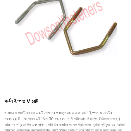
কার্বন ইস্পাত V বোল্ট
ডাওসন'স ফাস্টেনার হল একটি পেশাদার প্রস্তুতকারক এবং কার্বন ইস্পাত V বোল্টের
সরবরাহকারী। আমাদের এই শিল্পে 30 বছরেরও বেশি গভীরতার বিকাশের ইতিহাস রয়েছে।
আমাদের পণ্য মার্কিন এবং দক্ষিণ কোরিয়ার বাজারে অনেক গ্রাহকদের দ্বারা স্বীকৃত হয়. আমরা
আমাদের গ্রাহকদের প্রতিযোগিতায় একটি সুবিধা বজায় রাখতে সাহায্য করার জন্য মূল্য এবং