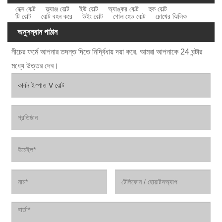
হেক্স বোল্ট
ফ্ল্যাঞ্জ বোল্ট
ইউ বোল্ট
অ্যাঙ্কর বোল্ট
হুক বোল্ট
টি বোল্ট
বোল্ট বহন করে
উইং বোল্ট
গোল হেড বোল্ট
চোখের ঝিলিক
অনুসন্ধান পাঠান
নীচের ফর্মে আপনার তদন্ত দিতে নির্দ্বিধায় দয়া করে. আমরা আপনাকে 24 ঘন্টার
মধ্যে উত্তর দেব।