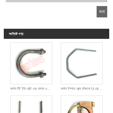
সংশ্লিষ্ট পণ্য
কার্বন স্টি ইউ-বোল্ট এবং বাদাম একত্রিত HDG
কার্বন ইস্পাত হেক্স বাঁকানো U-বোল্ট HDG