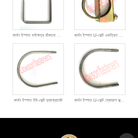
কার্বন ইস্পাত বর্গক্ষেত্র বাঁকানো বোল্ট Magni 565
কার্বন ইস্পাত U-বোল্ট একত্রিত জিঙ্ক ধাতুপট্টাবৃত হলুদ
কার্বন ইস্পাত ইউ-বোল্ট ড্যাক্রোমেট
কার্বন ইস্পাত U-বোল্ট স্কোয়াশ ফ্ল্যাট HDG