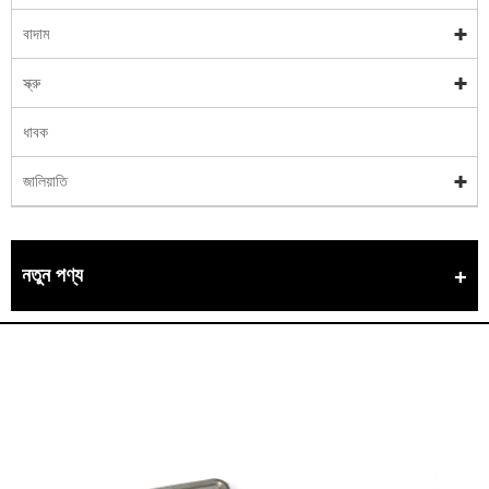
বাদাম
স্ক্রু
ধাবক
জালিয়াতি
নতুন পণ্য