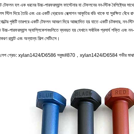
োল্ট টেফলন হল এক ধরনের উচ্চ-পারফরম্যান্স ফাস্টেনার যা টেফলনের নন-স্টিক বৈশিষ্ট্যের সাথ
েস স্টিল দিয়ে তৈরি এবং এর একটি থ্রেডেড হেক্সাগন আকৃতির বডি থাকে যা সুরক্ষিত বেঁধে রাখা
োল্টের পৃষ্ঠটি তারপরে একটি টেফলন আবরণ দিয়ে আচ্ছাদিত হয় যাতে একটি চটকদার, নন-স্টিক প
 উচ্চ-পারফরম্যান্স অ্যাপ্লিকেশনগুলিতে ব্যবহৃত হয় যেখানে সর্বাধিক প্রসার্য শক্তি এবং নন-স
়াকরণ প্ল্যান্ট এবং অন্যান্য শিল্প সেটিংসে।
 লেপ গ্রেড: xylan1424/D6586 সবুজ#870，xylan1424/D6584 গভীর মাঝার