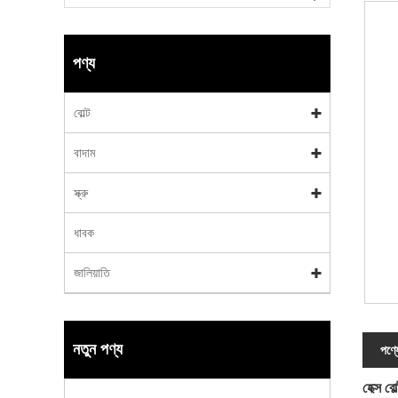
পণ্য
বোল্ট
বাদাম
স্ক্রু
ধাবক
জালিয়াতি
নতুন পণ্য
পণ্য
হেক্স বো