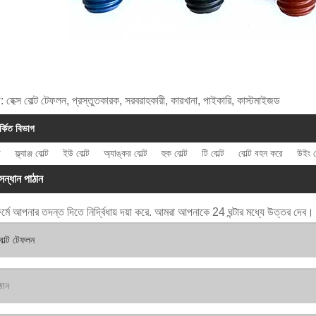
গ: হেক্স বোল্ট টেফলন, প্রস্তুতকারক, সরবরাহকারী, কারখানা, পাইকারি, কাস্টমাইজড
র্কিত বিভাগ
ট
ফ্ল্যাঞ্জ বোল্ট
ইউ বোল্ট
অ্যাঙ্কর বোল্ট
হুক বোল্ট
টি বোল্ট
বোল্ট বহন করে
উইং ব
সন্ধান পাঠান
র্মে আপনার তদন্ত দিতে নির্দ্বিধায় দয়া করে. আমরা আপনাকে 24 ঘন্টার মধ্যে উত্তর দেব।