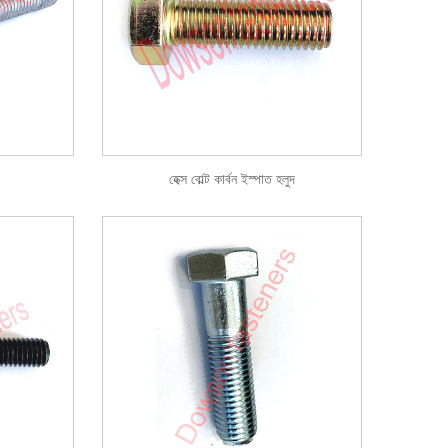
হেক্স বোল্ট কার্বন ইস্পাত হলুদ