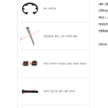
হেক্স ব
লক ওয়াশার
স্টেইনল
পারে। ব
সাধারণত
প্রক্রিয
SS304 ফ্ল্যাং হেড কাঠের স্ক্রু
টেফলন
কার্বন ইস্পাত স্কয়ার জোড় বাদাম সমতল
ক্লাস 10.9 হেক্স বোল্ট কালো