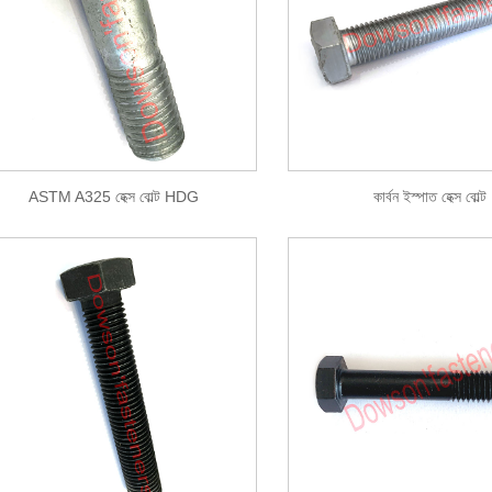
ASTM A325 হেক্স বোল্ট HDG
কার্বন ইস্পাত হেক্স বোল্ট