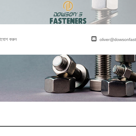
াযোগ করুন
oliver@dowsonfas