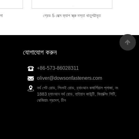
লো
গ্রেড 5 হেক্স ক্যাপ স্ক্রু দস্তা ধাতুপট্টাবৃত
যোগাযোগ করুন
+86-573-86028311
oliver@dowsonfasteners.com
নর্থ গেট রোড, পিংশুই রোড, চ্যাংআন কমার্শিয়াল প্লাজা, নং
1883 চ্যাংআন নর্থ রোড, হাইয়ান কাউন্টি, জিয়াক্সিং সিটি,
ঝেজিয়াং প্রদেশ, চীন