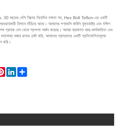
0 বছরের বেশি শিল্পের নিবেদিত দক্ষতা সহ, Hex Bolt Teflon-এর একটি
বরাহকারী হিসাবে দাঁড়িয়ে আছে। আমাদের পণ্যগুলি মার্কিন যুক্তরাষ্ট্র এবং দক্ষিণ
াপক গ্রাহক বেস থেকে প্রশংসা অর্জন করেছে। আমরা ক্রমাগত ব্যয়-কার্যকারিতা এবং
া ভারসাম্য বজায় রাখার চেষ্টা করি, আমাদের গ্রাহকদের একটি প্রতিযোগিতামূলক
য়ন করি।
atsApp
Pinterest
LinkedIn
Share