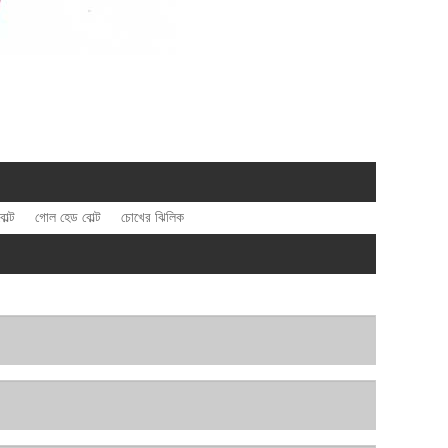
োল্ট
গোল হেড বোল্ট
চোখের ঝিলিক