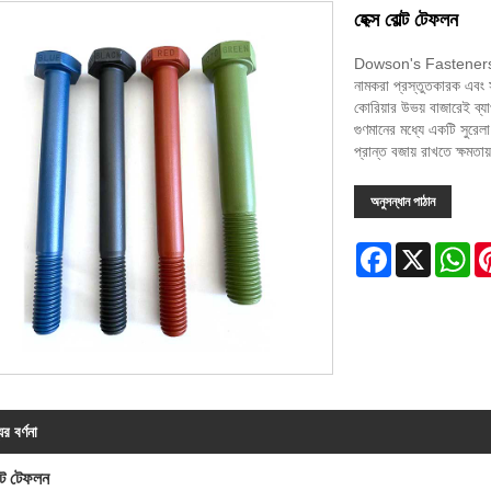
হেক্স বোল্ট টেফলন
Dowson's Fasteners, 3
নামকরা প্রস্তুতকারক এবং সর
কোরিয়ার উভয় বাজারেই ব্য
গুণমানের মধ্যে একটি সুরেল
প্রান্ত বজায় রাখতে ক্ষমতা
অনুসন্ধান পাঠান
Facebook
X
Wh
ের বর্ণনা
ল্ট টেফলন