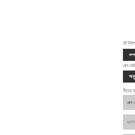
হট ট্যা
সম্প
হেক্স বোল্
অনু
নীচের ফ