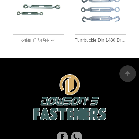
কোরিয়ান টাইপ টার্নবাকল
Tunrbuckle Din 1480 Drop Forged