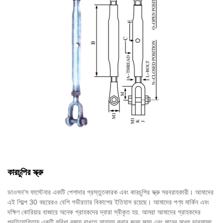
কারচুপির স্ক্রু
ডাওসন'স ফাস্টেনার একটি পেশাদার প্রস্তুতকারক এবং কারচুপির স্ক্রু সরবরাহকারী। আমাদের
এই শিল্পে 30 বছরেরও বেশি গভীরতার বিকাশের ইতিহাস রয়েছে। আমাদের পণ্য মার্কিন এবং
দক্ষিণ কোরিয়ার বাজারে অনেক গ্রাহকদের দ্বারা স্বীকৃত হয়. আমরা আমাদের গ্রাহকদের
প্রতিযোগিতায় একটি সুবিধা বজায় রাখতে সাহায্য করার জন্য মূল্য এবং মানের মধ্যে ভারসাম্য