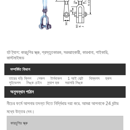
হট ট্যাগ: কারচুপির স্ক্রু, প্রস্তুতকারক, সরবরাহকারী, কারখানা, পাইকারি,
কাস্টমাইজড
সম্পর্কিত বিভাগ
তারের দড়ি ক্লিপ
শেকল
টার্নবাকল
1 আই বোল্ট
থিম্বলস
হুকস
সুইভেলস
লিঙ্ক চেইন
স্ন্যাপ হুক
সরাসরি লিঙ্ক
অনুসন্ধান পাঠান
নীচের ফর্মে আপনার তদন্ত দিতে নির্দ্বিধায় দয়া করে. আমরা আপনাকে 24 ঘন্টার
মধ্যে উত্তর দেব।