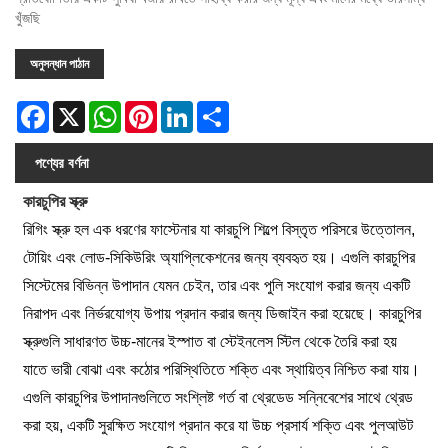
খুঁজছি
অনুসন্ধান পাঠান
Facebook
X
WhatsApp
Pinterest
LinkedIn
Share
পণ্যের বর্ণনা
কারচুপির স্ক্রু
রিগিং স্ক্রু হল এক ধরণের ফাস্টেনার যা কারচুপি শিল্পে বিস্তৃত পরিসরে উত্তোলন,
টোয়িং এবং লোড-সিকিউরিং অ্যাপ্লিকেশনের জন্য ব্যবহৃত হয়। এগুলি কারচুপির
সিস্টেমের বিভিন্ন উপাদান যেমন চেইন, তার এবং পুলি সংযোগ করার জন্য একটি
নিরাপদ এবং নির্ভরযোগ্য উপায় প্রদান করার জন্য ডিজাইন করা হয়েছে। কারচুপির
স্ক্রুগুলি সাধারণত উচ্চ-মানের ইস্পাত বা স্টেইনলেস স্টিল থেকে তৈরি করা হয়
যাতে ভারী বোঝা এবং কঠোর পরিস্থিতিতে শক্তি এবং স্থায়িত্ব নিশ্চিত করা যায়।
এগুলি কারচুপির উপাদানগুলিতে সংশ্লিষ্ট গর্ত বা থ্রেডেড সন্নিবেশের সাথে থ্রেড
করা হয়, একটি সুরক্ষিত সংযোগ প্রদান করে যা উচ্চ প্রসার্য শক্তি এবং পুলআউট