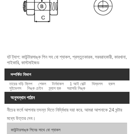
হট ট্যাগ: কাউন্টারসাঙ্ক পিন সহ বো শ্যাকল, প্রস্তুতকারক, সরবরাহকারী, কারখানা,
পাইকারি, কাস্টমাইজড
সম্পর্কিত বিভাগ
তারের দড়ি ক্লিপ
শেকল
টার্নবাকল
1 আই বোল্ট
থিম্বলস
হুকস
সুইভেলস
লিঙ্ক চেইন
স্ন্যাপ হুক
সরাসরি লিঙ্ক
অনুসন্ধান পাঠান
নীচের ফর্মে আপনার তদন্ত দিতে নির্দ্বিধায় দয়া করে. আমরা আপনাকে 24 ঘন্টার
মধ্যে উত্তর দেব।