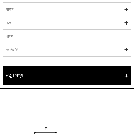
বাদাম
স্ক্রু
ধাবক
জালিয়াতি
নতুন পণ্য