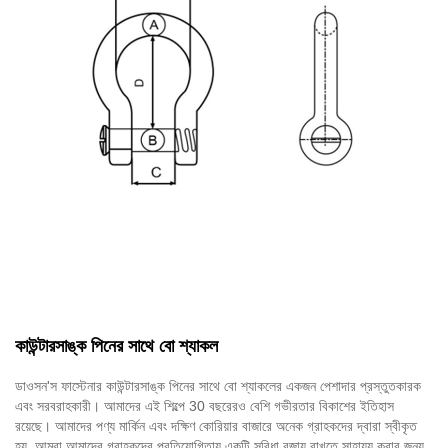
কাউন্টারসাঙ্ক পিনের সাথে বো শ্যাকল
ডাওসন'স ফাস্টেনার কাউন্টারসাঙ্ক পিনের সাথে বো শ্যাকলের একজন পেশাদার প্রস্তুতকারক
এবং সরবরাহকারী। আমাদের এই শিল্পে 30 বছরেরও বেশি গভীরতার বিকাশের ইতিহাস
রয়েছে। আমাদের পণ্য মার্কিন এবং দক্ষিণ কোরিয়ার বাজারে অনেক গ্রাহকদের দ্বারা স্বীকৃত
হয়. আমরা আমাদের গ্রাহকদের প্রতিযোগিতায় একটি সুবিধা বজায় রাখতে সাহায্য করার জন্য