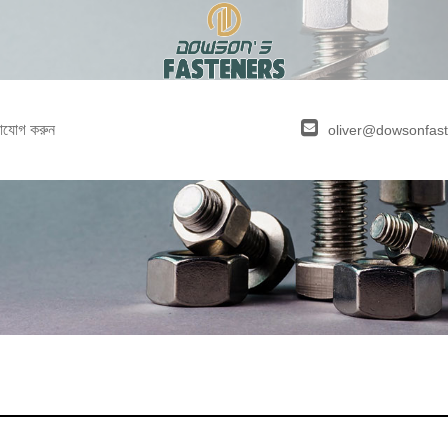
াযোগ করুন
oliver@dowsonfas