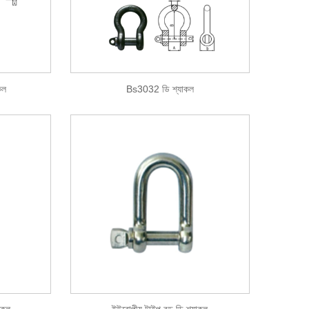
িকল
Bs3032 ডি শ্যাকল