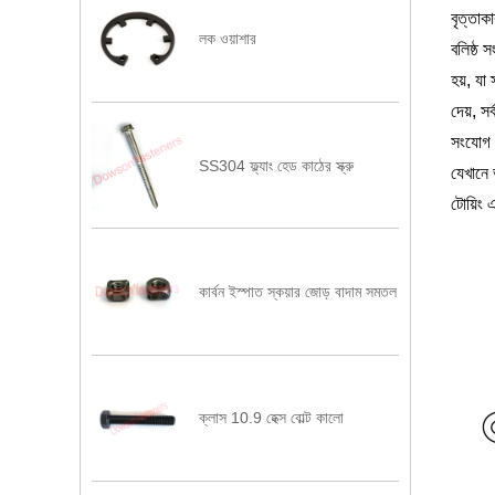
বৃত্তাক
লক ওয়াশার
বলিষ্ঠ 
হয়, যা
দেয়, স
সংযোগ প
SS304 ফ্ল্যাং হেড কাঠের স্ক্রু
যেখানে 
টোয়িং 
কার্বন ইস্পাত স্কয়ার জোড় বাদাম সমতল
ক্লাস 10.9 হেক্স বোল্ট কালো