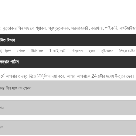
গ: বৃত্তাকার পিন সহ বো শ্যাকল, প্রস্তুতকারক, সরবরাহকারী, কারখানা, পাইকারি, কাস্টমাই
র্কিত বিভাগ
়ি ক্লিপ
শেকল
টার্নবাকল
1 আই বোল্ট
থিম্বলস
হুকস
সুইভেলস
লিঙ্ক চেইন
সন্ধান পাঠান
র্মে আপনার তদন্ত দিতে নির্দ্বিধায় দয়া করে. আমরা আপনাকে 24 ঘন্টার মধ্যে উত্তর দেব।