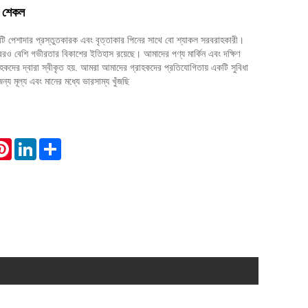
নম শেকল
ি পেশাদার প্রস্তুতকারক এবং বৃত্তাকার পিনের সাথে বো শ্যাকল সরবরাহকারী।
রও বেশি গভীরতার বিকাশের ইতিহাস রয়েছে। আমাদের পণ্য মার্কিন এবং দক্ষিণ
হকদের দ্বারা স্বীকৃত হয়. আমরা আমাদের গ্রাহকদের প্রতিযোগিতায় একটি সুবিধা
ন্য মূল্য এবং মানের মধ্যে ভারসাম্য খুঁজছি
atsApp
Pinterest
LinkedIn
Share