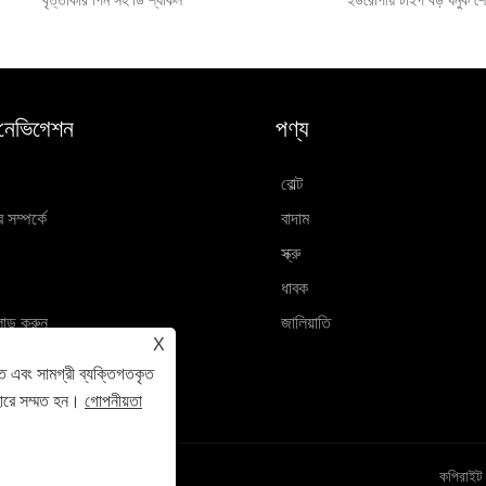
বৃত্তাকার পিন সহ ডি শ্যাকল
ইউরোপীয় টাইপ বড় ধনুক শ
 নেভিগেশন
পণ্য
বোল্ট
সম্পর্কে
বাদাম
স্ক্রু
ধাবক
োড করুন
জালিয়াতি
X
ান পাঠান
ে এবং সামগ্রী ব্যক্তিগতকৃত
োগ করুন
হারে সম্মত হন।
গোপনীয়তা
কপিরাইট