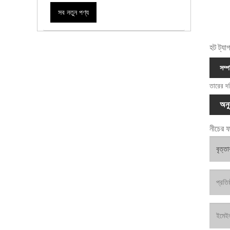
সব নতুন পণ্য
হট ট্যা
সম্প
তারের দড
অনু
নীচের ফ