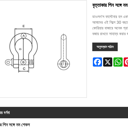
বৃত্তাকার পিন সঙ্গে 
ডাওসন'স ফাস্টেনার হল একট
আমাদের এই শিল্পে 30 বছরে
কোরিয়ার বাজারে অনেক গ্রা
বজায় রাখতে সাহায্য করার জ
অনুসন্ধান পাঠান
Facebook
X
Wh
ের বর্ণনা
ার পিন সঙ্গে নম শেকল