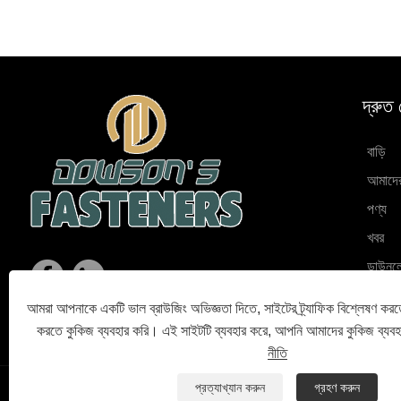
দ্রুত
বাড়ি
আমাদের 
পণ্য
খবর
ডাউনল
অনুসন্ধ
আমরা আপনাকে একটি ভাল ব্রাউজিং অভিজ্ঞতা দিতে, সাইটের ট্র্যাফিক বিশ্লেষণ করত
যোগায
করতে কুকিজ ব্যবহার করি। এই সাইটটি ব্যবহার করে, আপনি আমাদের কুকিজ ব্যব
নীতি
প্রত্যাখ্যান করুন
গ্রহণ করুন
Links
Sitemap
RSS
XML
গোপনীয়তা নীতি