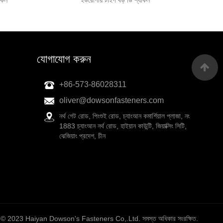
েকল
ইউরোপীয় টাইপ বড় ডি শ্যাকল
যোগাযোগ করুন
+86-573-86028311
oliver@dowsonfasteners.com
নর্থ গেট রোড, পিংশুই রোড, চ্যাংআন কমার্শিয়াল প্লাজা, নং
1883 চ্যাংআন নর্থ রোড, হাইয়ান কাউন্টি, জিয়াক্সিং সিটি,
ঝেজিয়াং প্রদেশ, চীন
 © 2023 Haiyan Dowson's Fasteners Co,.Ltd. সমস্ত অধিকার সংরক্ষিত.