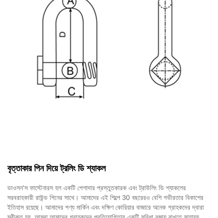
বৃত্তাকার পিন দিয়ে ট্রলিং ডি শ্যাকল
ডাওসন'স ফাস্টেনারস হল একটি পেশাদার প্রস্তুতকারক এবং ট্রাউলিং ডি শ্যাকলের
সরবরাহকারী রাউন্ড পিনের সাথে। আমাদের এই শিল্পে 30 বছরেরও বেশি গভীরতার বিকাশের
ইতিহাস রয়েছে। আমাদের পণ্য মার্কিন এবং দক্ষিণ কোরিয়ার বাজারে অনেক গ্রাহকদের দ্বারা
স্বীকৃত হয়. আমরা আমাদের গ্রাহকদের প্রতিযোগিতায় একটি সুবিধা বজায় রাখতে সাহায্য