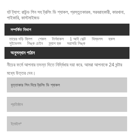
হট ট্যাগ: রাউন্ড পিন সহ ট্রলিং ডি শ্যাকল, প্রস্তুতকারক, সরবরাহকারী, কারখানা,
পাইকারি, কাস্টমাইজড
সম্পর্কিত বিভাগ
তারের দড়ি ক্লিপ
শেকল
টার্নবাকল
1 আই বোল্ট
থিম্বলস
হুকস
সুইভেলস
লিঙ্ক চেইন
স্ন্যাপ হুক
সরাসরি লিঙ্ক
অনুসন্ধান পাঠান
নীচের ফর্মে আপনার তদন্ত দিতে নির্দ্বিধায় দয়া করে. আমরা আপনাকে 24 ঘন্টার
মধ্যে উত্তর দেব।